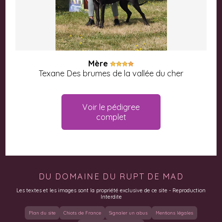
Mère
Texane Des brumes de la vallée du cher
Voir le pédigree
complet
DU DOMAINE DU RUPT DE MAD
Les textes et les images sont la propriété exclusive de ce site - Reproduction
Interdite
Plan du site
Chiots de France
Signaler un abus
Mentions légales